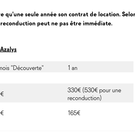
re qu'une seule année son contrat de location. Selon
 la reconduction peut ne pas être immédiate.
 Azalys
mois "Découverte"
1 an
330€ (530€ pour une
0€
reconduction)
0€
165€