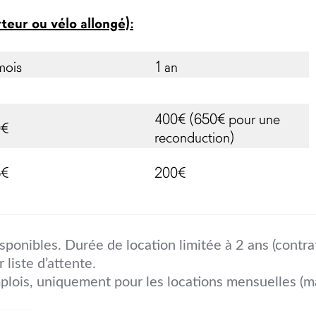
teur ou vélo allongé):
mois
1 an
400€ (650€ pour une
0€
reconduction)
5€
200€
isponibles. Durée de location limitée à 2 ans (contra
r liste d’attente.
lois, uniquement pour les locations mensuelles (ma